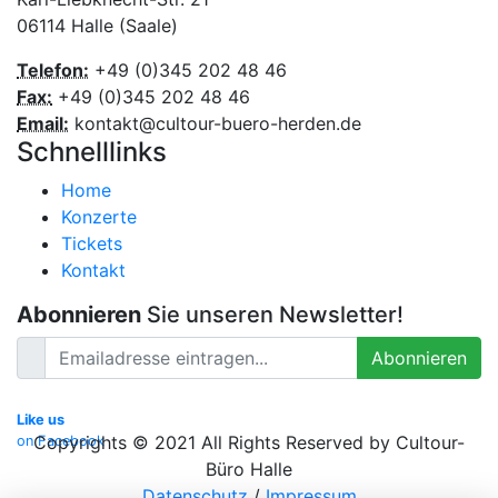
06114 Halle (Saale)
Telefon:
+49 (0)345 202 48 46
Fax:
+49 (0)345 202 48 46
Email:
kontakt@cultour-buero-herden.de
Schnelllinks
Home
Konzerte
Tickets
Kontakt
Abonnieren
Sie unseren Newsletter!
Abonnieren
Like us
Copyrights © 2021 All Rights Reserved by Cultour-
on Facebook
Büro Halle
Datenschutz
/
Impressum